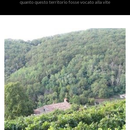
quanto questo territorio fosse vocato alla vite
Read More
di Trieste, sopra il
ettari L’azienda di Andrej Bole è situata, a meno di 3 km dal centro ci
bott./anno Ettari vitati: 3.5 . Una chicca del Carso doc con i suoi 3,
Tel: 040420975 Dati aziendali: Anno di fondazione: Produzione: 120
Torna Indietro Bole Andrej 34135 Trieste (Trieste) Via Sottomonte 3