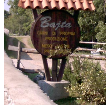
Read More
economia sull'allevamento di suini allo stato
la Fattoria carsica Bajta è un'azienda agricola che basa la propria
+39 040 229 60 90 +39 338 36 76 498 info@bajta.it Nata diversi anni 
Sales 108 (SP6 km 3VII) 34010 Sgonico (TS) Partita IVA 009588003
Torna Indietro Fattoria Carsica Bajta di Skerlj Andrej, Nevo & C S.S.
Bajta fattoria Carsica