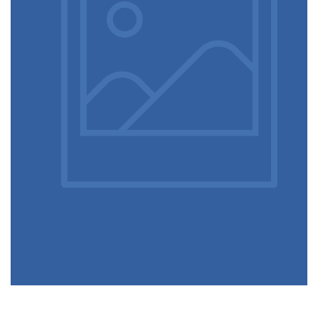
Read More
nostre uve l'apporto che ci ha¨ giunto da generazioni
filosofia del vino che unisce all'attenta valorizzazione delle tipicità del
Web: www.tarlao.eu Chi Siamo La nostra famiglia ha sviluppato un
33051 Tel: +39 0431 91417 Fax: +39 0431 91417 Email: info@tarlao.
Titolare: Sabino Tarlao, Francesco Tarlao Via S. Zili, 41 - Aquileia 
Torlao